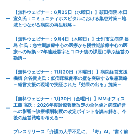
【無料ウェビナー：6月25日（水曜日）】頴田病院 本田
宜久氏：コミュニティホスピタルにおける集患対策～地
域とつながる病院の再生戦略～
【無料ウェビナー：9月4日（木曜日）】士別市立病院 長
島 仁氏：急性期診療中心の医療から慢性期診療中心の医
療への転換～7年連続黒字とコロナ後の課題に学ぶ経営の
勘所～
【無料ウェビナー：11月20日（木曜日）】病院経営支援
機構 合谷貴史氏：低病床稼働率の壁を突破する集患戦略
～経営支援の現場で実証された「効果の出る」施策～
【無料ウェビナー：1月30日（金曜日）】MMオフィス
工藤 高氏：2026年度診療報酬改定の全体像と病院経営
への影響〜診療報酬制度の改定ポイントを読み解き、今
後の経営戦略を考える〜
プレスリリース「介護の人手不足に、『寿』AI。“書く前