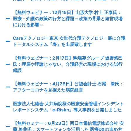
【無料ウェビナー：12月15日】山形大学 村上 正泰氏：
医療・介護の政策の行方と課題～政策の背景と経営現場
における影響～
Careテクノロジー東京 次世代介護テクノロジー展に介護
トータルシステム『寿』を出展致します
【無料ウェビナー：2月17日】駒場苑グループ 坂野悠己
氏：理屈や理論じゃない、介護経営の現場における試行
錯誤
【無料ウェビナー：4月28日】公認会計士 石尾 肇氏：
アフターコロナを見据えた病院経営
医療法人七徳会 大井病院様の医療安全管理インシデント
レポートシステム「e-Riskn」導入事例を公開しました
【無料セミナー：6月23日】西日本電信電話株式会社 安
藝 将典氏：スマートフォンを活用した 医療DXの進め方