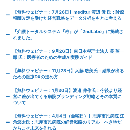
【無料ウェビナー：7月26日】meditur 渡辺 優 氏：診療
報酬改定を受けた経営戦略をデータ分析をもとに考える
「介護トータルシステム『寿』が「2ndLabo」に掲載さ
れました」
【無料ウェビナー：9月26日】東日本税理士法人 長 英一
郎 氏：医療者のための生成AI実践ガイド
【無料ウェビナー：11月28日】兵藤 敏美氏：結果が出る
ための医療DXの進め方
【無料ウェビナー：1月30日】渡邉 伸作氏：今後より経
営に差が出てくる病院ブランディング戦略とその本質に
ついて
【無料ウェビナー：4月4日（金曜日）】志摩市民病院 江
角悠太氏：志摩市民病院の経営戦略のリアル へき地だ
からこそ未来を作れる