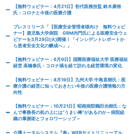
【無料ウェビナー：4月21日】初代医務技監 鈴木康裕
氏：コロナと今後の医療介護
プレスリリース「【医療安全管理者様向け 無料ウェビ
ナー】鹿児島大学病院 GRM内門氏による医療安全ウェ
ビナーを3月29日(火)開催！「インシデントレポートか
ら患者安全文化の醸成へ」」
【無料ウェビナー：6月9日】国際医療福祉大学 医療福祉
経営 高橋泰氏：コロナ禍を経て訪れる経営環境の変化
【無料ウェビナー：8月19日】九州大学 中島直樹氏：医
療介護の経営に知っておきたい今後の医療介護情報の方
向性
【無料ウェビナー：10月21日】昭南病院鶴田光樹氏：な
んで事務長の机の上には“うまい棒”があるのか～病院組
織の掌握術とフォロワーシップ～
介護トータルシステム『寿』WEBサイトリニューアル